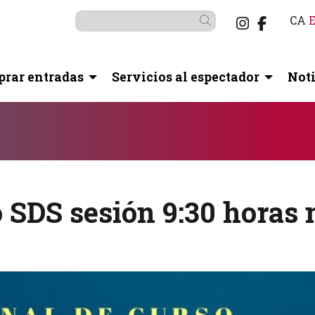
Link a i
Link a
CA
Buscar
rar entradas
Servicios al espectador
Noti
botón pausa para controlarlo.
so SDS sesión 9:30 hora