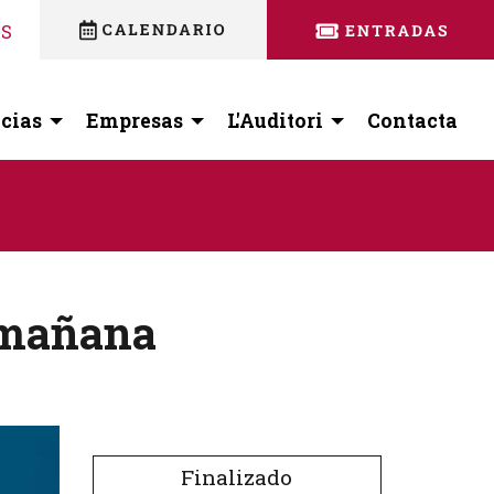
nstagram
 facebook
ES
cias
Empresas
L'Auditori
Contacta
s mañana
Finalizado