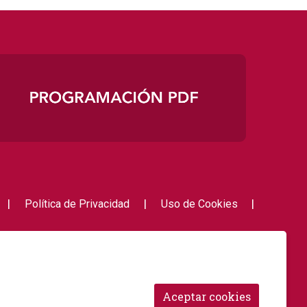
|
|
|
Política de Privacidad
Uso de Cookies
Link a i
Link 
Aceptar cookies