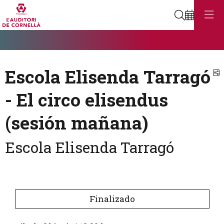
Buscar
Diapositiva 1
Éste es un carrusel automático. Usa las flechas del teclado o el bot
Diapositiva 1
Escola Elisenda Tarragó
C
- El circo elisendus
(sesión mañana)
Escola Elisenda Tarragó
Finalizado