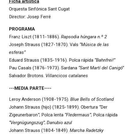
Ficha artística
Orquesta Sinfónica Sant Cugat
Director: Josep Ferré
PROGRAMA
Franz Liszt (1811-1886).
Rapsodia húngara n.º 2
Joseph Strauss (1827-1870). Vals
“Música de las
esferas”
Eduard Strauss (1835-1916). Polca rápida
“Bahnfrei!”
Pau Casals (1876-1973). Sardana
“Sant Martí del Canigó”
Salvador Brotons.
Villancicos catalanes
---MEDIA PARTE----
Leroy Anderson (1908-1975).
Blue Bells of Scotland
Johann Strauss (hijo) (1825-1899). Obertura
“
Der
Zigeunerbaron
”
; Polca lenta
“Fledermaus”
; Polca rápida
“Vergnügungszug”
;
Danubio azul
Johann Strauss (1804-1849).
Marcha Radetzky