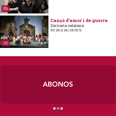
Cançó d’amor i de guerra
Zarzuela catalana
DO 29.11.26
|
18:00 h
Diapositiva 2 de 3