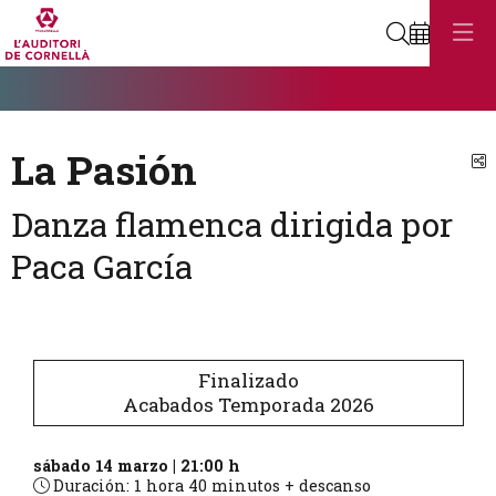
Buscar
Diapositiva 1
Éste es un carrusel automático. Usa las flechas del teclado o el bot
Diapositiva 1
La Pasión
C
Danza flamenca dirigida por
Paca García
Finalizado
Acabados Temporada 2026
sábado 14 marzo
|
21:00 h
Duración:
1 hora 40 minutos + descanso