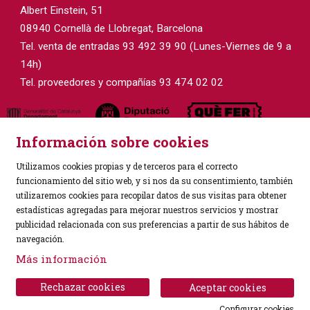
Albert Einstein, 51
08940 Cornellà de Llobregat, Barcelona
Tel. venta de entradas 93 492 39 90 (Lunes-Viernes de 9 a
14h)
Tel. proveedores y compañías 93 474 02 02
Información sobre cookies
Utilizamos cookies propias y de terceros para el correcto
funcionamiento del sitio web, y si nos da su consentimiento, también
utilizaremos cookies para recopilar datos de sus visitas para obtener
estadísticas agregadas para mejorar nuestros servicios y mostrar
Sitemap
|
Aviso Legal
|
Política de Privacidad
|
publicidad relacionada con sus preferencias a partir de sus hábitos de
Uso de Cookies
|
Contactar
navegación.
Más información
Link a instagram
Link a facebook
Rechazar cookies
Aceptar cookies
Configurar cookies