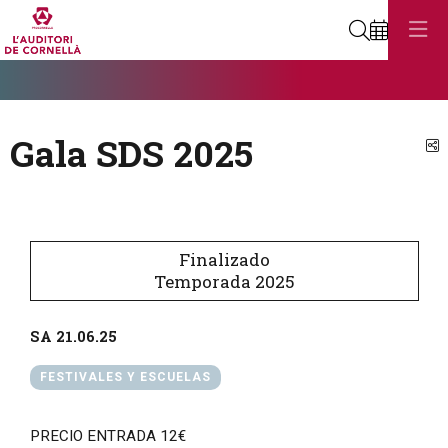
Buscar
Diapositiva 1
Éste es un carrusel automático. Usa las flechas del teclado o el bot
Diapositiva 1
Gala SDS 2025
C
Finalizado
Temporada 2025
SA 21.06.25
FESTIVALES Y ESCUELAS
PRECIO ENTRADA 12€