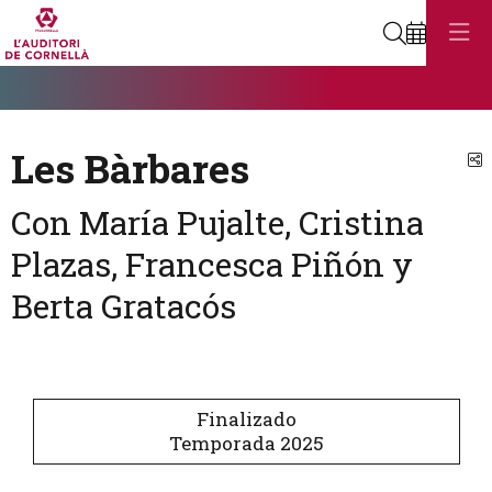
Buscar
Diapositiva 1
Éste es un carrusel automático. Usa las flechas del teclado o el bot
Diapositiva 1
Les Bàrbares
C
Con María Pujalte, Cristina
Plazas, Francesca Piñón y
Berta Gratacós
Finalizado
Temporada 2025