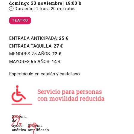
domingo 23 noviembre
|
19:00 h
Duración:
1 hora 20 minutos
TEATRO
ENTRADA ANTICIPADA:
25 €
ENTRADA TAQUILLA:
27 €
MENORES 25 AÑOS:
22 €
MAYORES 65 AÑOS:
14 €
Espectáculo en catalán y castellano
Sistema
de
ayuda
Sistema
auditiva
amplificado