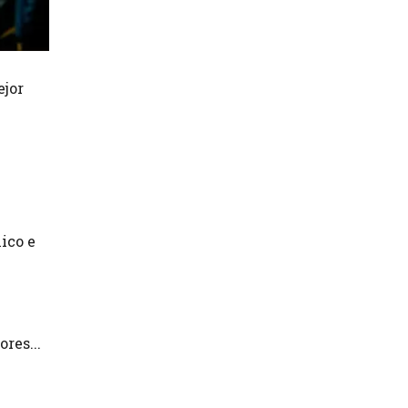
ejor
n
ico e
res...