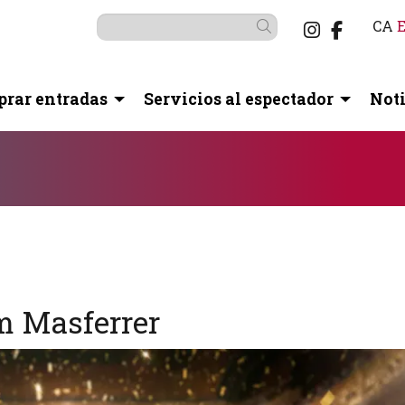
Link a i
Link a
CA
Buscar
rar entradas
Servicios al espectador
Noti
botón pausa para controlarlo.
m Masferrer