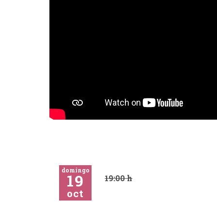
domingo
19
19:00 h
oct