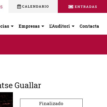
nstagram
 facebook
ES
cias
Empresas
L'Auditori
Contacta
tse Guallar
Finalizado