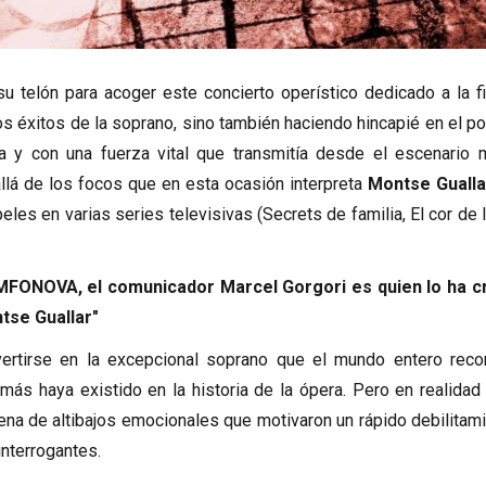
u telón para acoger este concierto operístico dedicado a la f
os éxitos de la soprano, sino también haciendo hincapié en el p
iva y con una fuerza vital que transmitía desde el escenario 
llá de los focos que en esta ocasión interpreta
Montse Gualla
es en varias series televisivas (Secrets de familia, El cor de la
IMFONOVA, el comunicador Marcel Gorgori es quien lo ha c
tse Guallar"
vertirse en la excepcional soprano que el mundo entero reco
ás haya existido en la historia de la ópera. Pero en realidad
llena de altibajos emocionales que motivaron un rápido debilitam
nterrogantes.