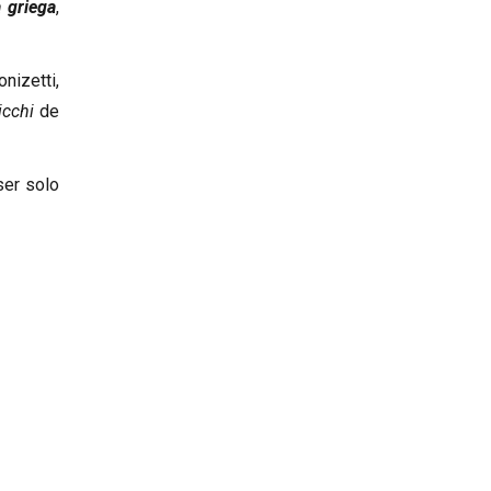
a griega
,
nizetti,
icchi
de
ser solo