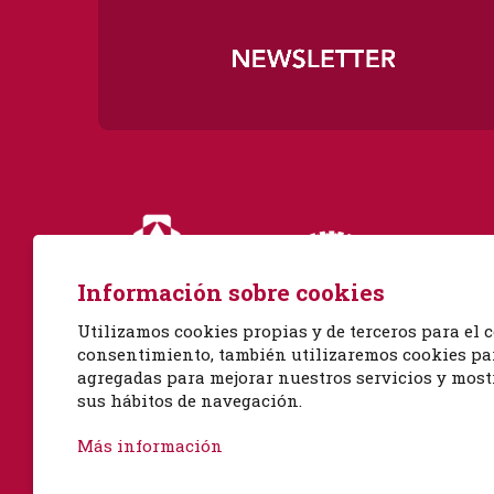
Diapositiva 1 de 3
Información sobre cookies
Utilizamos cookies propias y de terceros para el c
consentimiento, también utilizaremos cookies para
agregadas para mejorar nuestros servicios y mostr
sus hábitos de navegación.
Albert Einstein, 51
08940 Cornellà de Llobregat, Barcelona
Más información
Tel. venta de entradas 93 492 39 90 (Lunes-Viernes