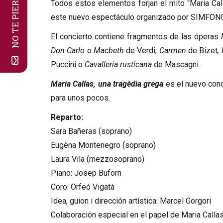
NO TE PIERDAS NADA!
Todos estos elementos forjan el mito “Maria Call
este nuevo espectáculo organizado por SIMFONOV
El concierto contiene fragmentos de las óperas
Don Carlo
o
Macbeth
de Verdi,
Carmen
de Bizet
,
Puccini o
Cavalleria rusticana
de Mascagni.
Maria Callas, una tragèdia grega
es el nuevo con
para unos pocos.
Reparto:
Sara Bañeras (soprano)
Eugèna Montenegro (soprano)
Laura Vila (mezzosoprano)
Piano: Josep Buforn
Coro: Orfeó Vigatà
Idea, guion i dirección artística: Marcel Gorgori
Colaboración especial en el papel de Maria Calla