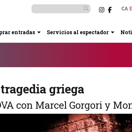
Link a i
Link a
CA
Buscar
rar entradas
Servicios al espectador
Noti
botón pausa para controlarlo.
tragedia griega
VA con Marcel Gorgori y Mon