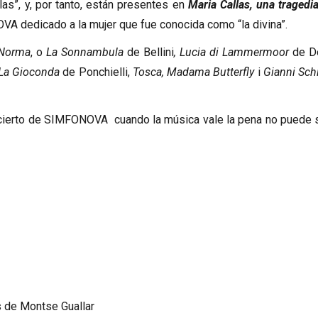
as”, y, por tanto, están presentes en
Maria Callas, una tragedi
A dedicado a la mujer que fue conocida como “la divina”.
Norma
, o
La Sonnambula
de Bellini
, Lucia di Lammermoor
de Do
 La Gioconda
de Ponchielli,
Tosca, Madama Butterfly
i
Gianni Sch
cierto de SIMFONOVA cuando la música vale la pena no puede 
s de Montse Guallar