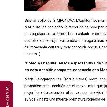
Diapositiva 1 de 1
Bajo el sello de SIMFONOVA L’Auditori levanta s
Maria Callas
haciendo un recorrido no solo por l
su singularidad artística. Una cantante expres
ocultaba a una mujer vulnerable e insegura más a
de impecable carrera y muy conocida por sus papel
La riera…)
"Como es habitual en los espectáculos de S
en esta ocasión comparte escenario con Mon
Maria Kalogeropoulos (Maria Callas) logró con
probablemente, también en el mayor mito que jam
mujer llena de carencias afectivas con una vida 
su voz y hasta una muerte prematura rodeada de i