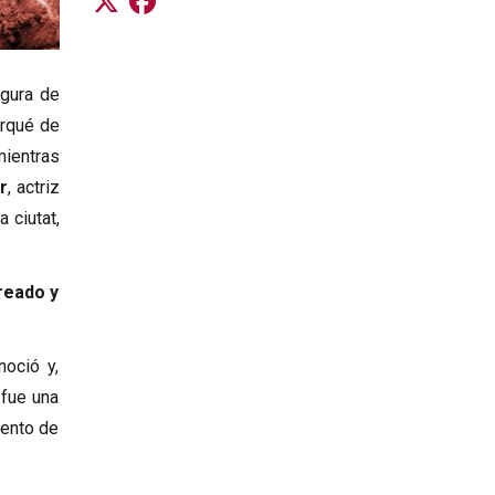
igura de
orqué de
mientras
r
, actriz
 ciutat,
reado y
noció y,
 fue una
iento de