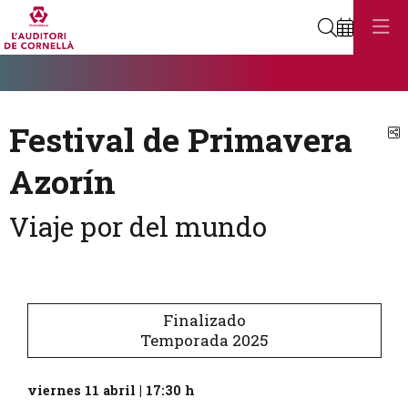
Buscar
Diapositiva 1
Éste es un carrusel automático. Usa las flechas del teclado o el bot
Diapositiva 1
Festival de Primavera
C
Azorín
Viaje por del mundo
Finalizado
Temporada 2025
viernes 11 abril
|
17:30 h