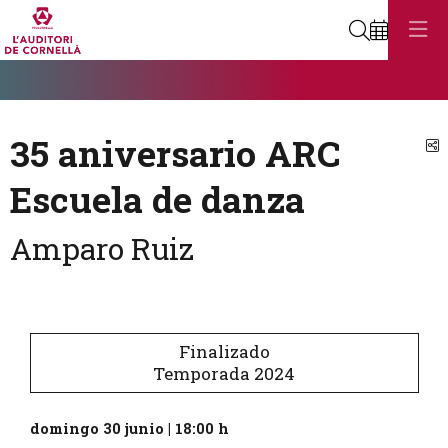
Buscar
Diapositiva 1
Éste es un carrusel automático. Usa las flechas del teclado o el bot
Diapositiva 1
35 aniversario ARC
C
Escuela de danza
Amparo Ruiz
Finalizado
Temporada 2024
domingo 30 junio
|
18:00 h