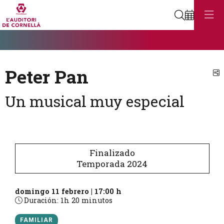
Buscar
Diapositiva 1
Éste es un carrusel automático. Usa las flechas del teclado o el bot
Diapositiva 1
Peter Pan
C
Un musical muy especial
Finalizado
Temporada 2024
domingo 11 febrero
|
17:00 h
Duración:
1h 20 minutos
FAMILIAR