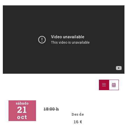
sábado
21
18:00 h
Des de
oct
16 €