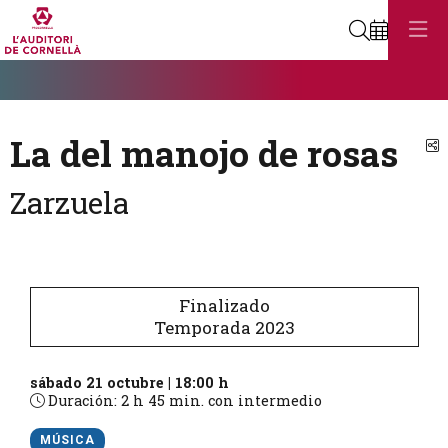
Buscar
Diapositiva 1
Éste es un carrusel automático. Usa las flechas del teclado o el bot
Diapositiva 1
La del manojo de rosas
C
Zarzuela
Finalizado
Temporada 2023
sábado 21 octubre
|
18:00 h
Duración:
2 h 45 min. con intermedio
MÚSICA