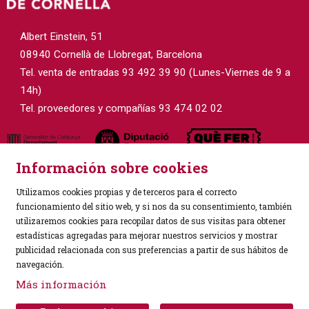
Albert Einstein, 51
08940 Cornellà de Llobregat, Barcelona
Tel. venta de entradas 93 492 39 90 (Lunes-Viernes de 9 a
14h)
Tel. proveedores y compañías 93 474 02 02
Información sobre cookies
Utilizamos cookies propias y de terceros para el correcto
funcionamiento del sitio web, y si nos da su consentimiento, también
utilizaremos cookies para recopilar datos de sus visitas para obtener
estadísticas agregadas para mejorar nuestros servicios y mostrar
Sitemap
|
Aviso Legal
|
Política de Privacidad
|
publicidad relacionada con sus preferencias a partir de sus hábitos de
Uso de Cookies
|
Contactar
navegación.
Más información
Link a instagram
Link a facebook