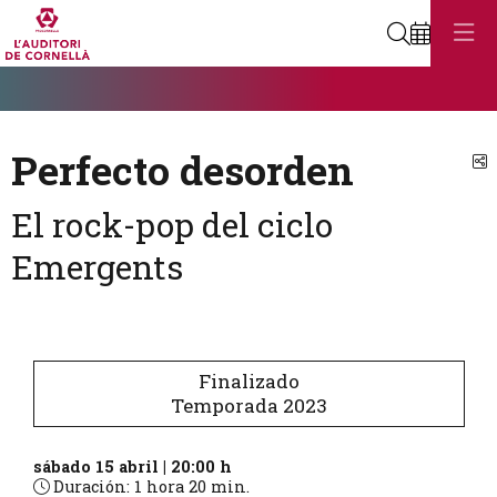
Buscar
Diapositiva 1
Éste es un carrusel automático. Usa las flechas del teclado o el bot
Diapositiva 1
Perfecto desorden
C
El rock-pop del ciclo
Emergents
Finalizado
Temporada 2023
sábado 15 abril
|
20:00 h
Duración:
1 hora 20 min.