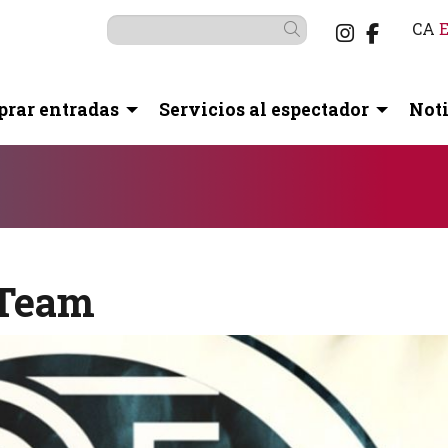
Link a i
Link a
CA
Buscar
rar entradas
Servicios al espectador
Noti
botón pausa para controlarlo.
 Team