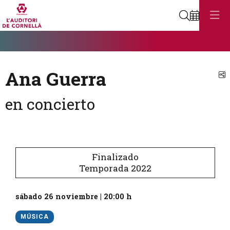
Buscar
Diapositiva 1
Éste es un carrusel automático. Usa las flechas del teclado o el bot
Diapositiva 1
Ana Guerra
C
en concierto
Finalizado
Temporada 2022
sábado 26 noviembre
|
20:00 h
MÚSICA