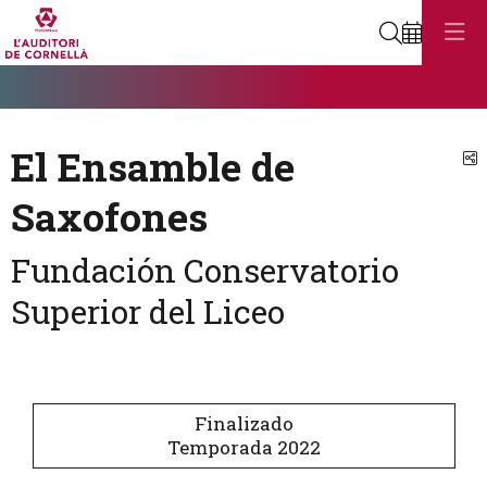
Buscar
Diapositiva 1
Éste es un carrusel automático. Usa las flechas del teclado o el bot
Diapositiva 1
El Ensamble de
C
Saxofones
Fundación Conservatorio
Superior del Liceo
Finalizado
Temporada 2022