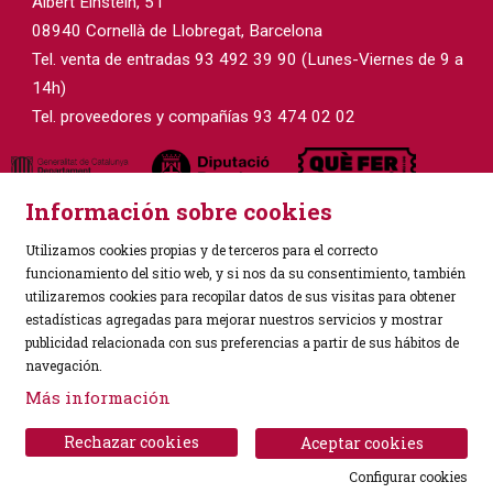
Albert Einstein, 51
08940 Cornellà de Llobregat, Barcelona
Tel. venta de entradas 93 492 39 90 (Lunes-Viernes de 9 a
14h)
Tel. proveedores y compañías 93 474 02 02
Información sobre cookies
Utilizamos cookies propias y de terceros para el correcto
funcionamiento del sitio web, y si nos da su consentimiento, también
utilizaremos cookies para recopilar datos de sus visitas para obtener
estadísticas agregadas para mejorar nuestros servicios y mostrar
Sitemap
|
Aviso Legal
|
Política de Privacidad
|
publicidad relacionada con sus preferencias a partir de sus hábitos de
Uso de Cookies
|
Contactar
navegación.
Más información
Link a instagram
Link a facebook
Rechazar cookies
Aceptar cookies
Configurar cookies