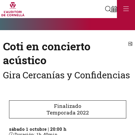
Buscar
Diapositiva 1
Éste es un carrusel automático. Usa las flechas del teclado o el bot
Diapositiva 1
Coti en concierto
C
acústico
Gira Cercanías y Confidencias
Finalizado
Temporada 2022
sábado 1 octubre
|
20:00 h
Duración:
1h 40min