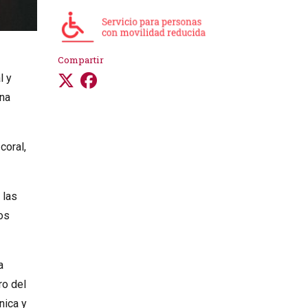
Compartir
l y
una
coral,
 las
os
a
ro del
nica y