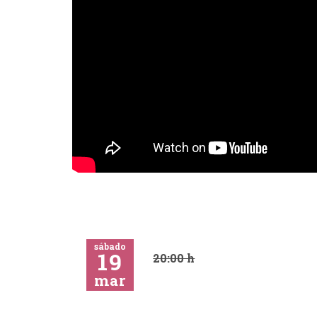
sábado
19
20:00 h
mar