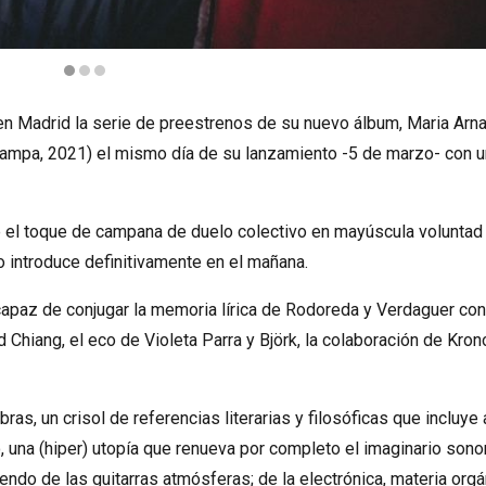
gés en concierto
en Madrid la serie de preestrenos de su nuevo álbum, Maria Arna
stampa, 2021) el mismo día de su lanzamiento -5 de marzo- con 
e el toque de campana de duelo colectivo en mayúscula voluntad 
o introduce definitivamente en el mañana.
apaz de conjugar la memoria lírica de Rodoreda y Verdaguer con
Chiang, el eco de Violeta Parra y Björk, la colaboración de Kron
as, un crisol de referencias literarias y filosóficas que incluye 
, una (hiper) utopía que renueva por completo el imaginario sono
endo de las guitarras atmósferas; de la electrónica, materia orgá