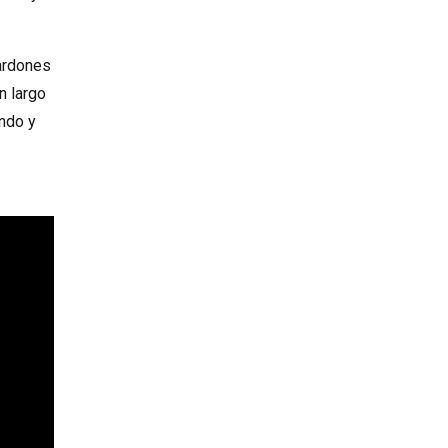
lardones
n largo
undo y