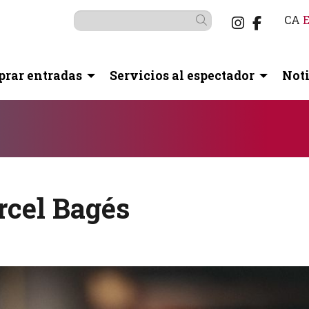
Link a i
Link a
CA
Buscar
rar entradas
Servicios al espectador
Noti
botón pausa para controlarlo.
rcel Bagés