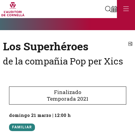
Buscar
Diapositiva 1
Éste es un carrusel automático. Usa las flechas del teclado o el bot
Diapositiva 1
Los Superhéroes
C
de la compañia Pop per Xics
Finalizado
Temporada 2021
domingo 21 marzo
|
12:00 h
FAMILIAR