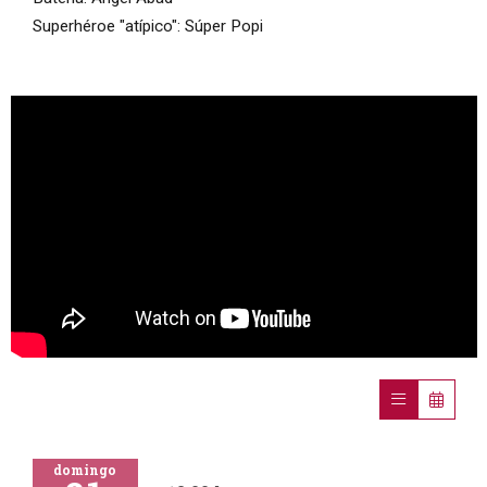
Superhéroe "atípico": Súper Popi
domingo