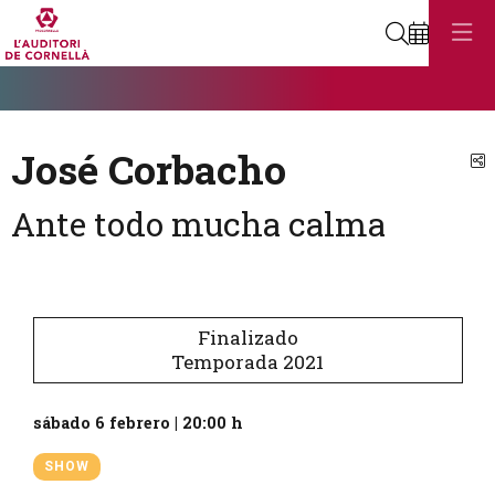
Buscar
Diapositiva 1
Éste es un carrusel automático. Usa las flechas del teclado o el bot
Diapositiva 1
José Corbacho
C
Ante todo mucha calma
Finalizado
Temporada 2021
sábado 6 febrero
|
20:00 h
SHOW