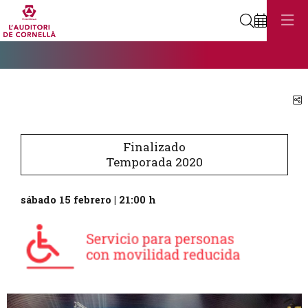
Buscar
Diapositiva 1
Éste es un carrusel automático. Usa las flechas del teclado o el bot
Diapositiva 1
C
Finalizado
Temporada 2020
sábado 15 febrero
|
21:00 h