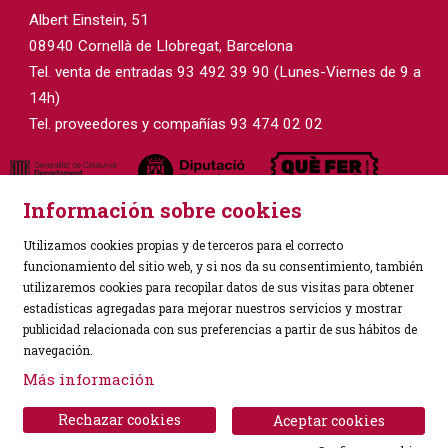
Albert Einstein, 51
08940 Cornellà de Llobregat, Barcelona
Tel. venta de entradas 93 492 39 90 (Lunes-Viernes de 9 a
14h)
Tel. proveedores y compañías 93 474 02 02
Información sobre cookies
Utilizamos cookies propias y de terceros para el correcto
funcionamiento del sitio web, y si nos da su consentimiento, también
utilizaremos cookies para recopilar datos de sus visitas para obtener
estadísticas agregadas para mejorar nuestros servicios y mostrar
Sitemap
|
Aviso Legal
|
Política de Privacidad
|
publicidad relacionada con sus preferencias a partir de sus hábitos de
Uso de Cookies
|
Contactar
navegación.
Más información
Link a instagram
Link a facebook
Rechazar cookies
Aceptar cookies