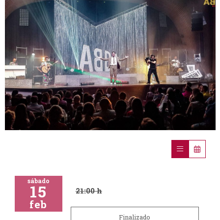
Diapositiva 1 de 1
sábado
15
21:00 h
feb
Finalizado