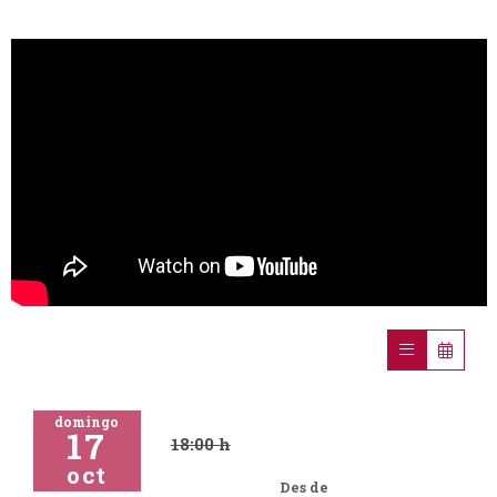
domingo
17
18:00 h
oct
Des de