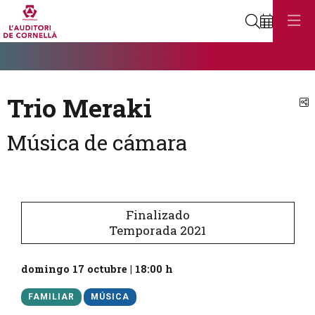
Buscar
Diapositiva 1
Éste es un carrusel automático. Usa las flechas del teclado o el bot
Diapositiva 1
Trio Meraki
C
Música de cámara
Finalizado
Temporada 2021
domingo 17 octubre
|
18:00 h
FAMILIAR
MÚSICA