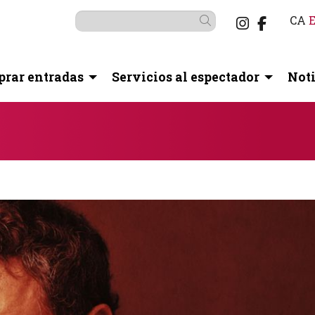
Link a i
Link a
CA
Buscar
rar entradas
Servicios al espectador
Noti
botón pausa para controlarlo.