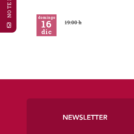
domingo
16
19:00 h
dic