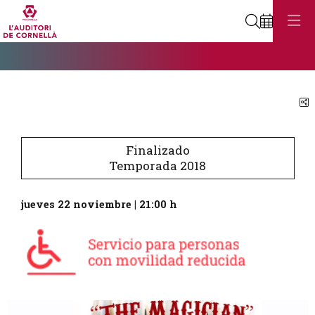
Buscar
Diapositiva 1
Éste es un carrusel automático. Usa las flechas del teclado o el bot
Diapositiva 1
C
Finalizado
Temporada 2018
jueves 22 noviembre
|
21:00 h