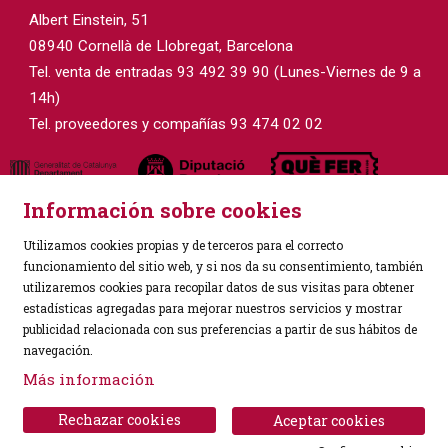
Albert Einstein, 51
08940 Cornellà de Llobregat, Barcelona
Tel. venta de entradas 93 492 39 90 (Lunes-Viernes de 9 a
14h)
Tel. proveedores y compañías 93 474 02 02
Información sobre cookies
Utilizamos cookies propias y de terceros para el correcto
funcionamiento del sitio web, y si nos da su consentimiento, también
utilizaremos cookies para recopilar datos de sus visitas para obtener
estadísticas agregadas para mejorar nuestros servicios y mostrar
Sitemap
|
Aviso Legal
|
Política de Privacidad
|
publicidad relacionada con sus preferencias a partir de sus hábitos de
Uso de Cookies
|
Contactar
navegación.
Más información
Link a instagram
Link a facebook
Rechazar cookies
Aceptar cookies