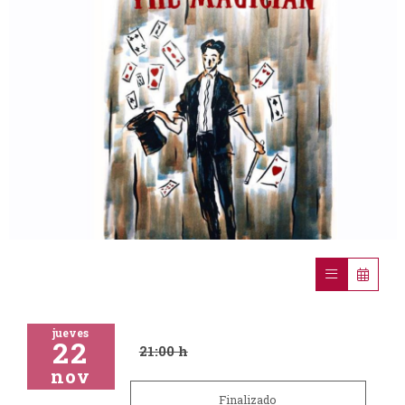
Diapositiva 1 de 1
jueves
22
21:00 h
nov
Finalizado