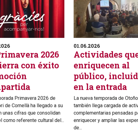
2026
01.06.2026
Primavera 2026
Actividades qu
ierra con éxito
enriquecen al
moción
público, inclui
partida
en la entrada
porada Primavera 2026 de
La nueva temporada de Otoño
ori de Cornellà ha llegado a su
también llega cargada de act
on unas cifras que consolidan
complementarias pensadas p
l como referente cultural del...
enriquecer y ampliar las expe
de...