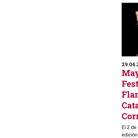
29.04.
May
Fest
Fla
Cat
Cor
El 2 de
edición