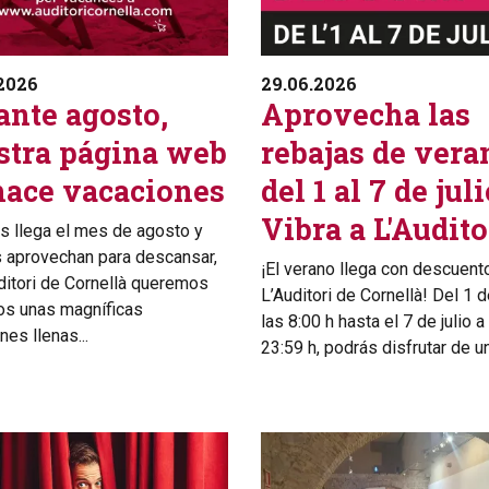
2026
29.06.2026
ante agosto,
Aprovecha las
stra página web
rebajas de vera
hace vacaciones
del 1 al 7 de juli
Vibra a L'Audito
s llega el mes de agosto y
aprovechan para descansar,
¡El verano llega con descuent
ditori de Cornellà queremos
L’Auditori de Cornellà! Del 1 de
os unas magníficas
las 8:00 h hasta el 7 de julio a
nes llenas...
23:59 h, podrás disfrutar de un.