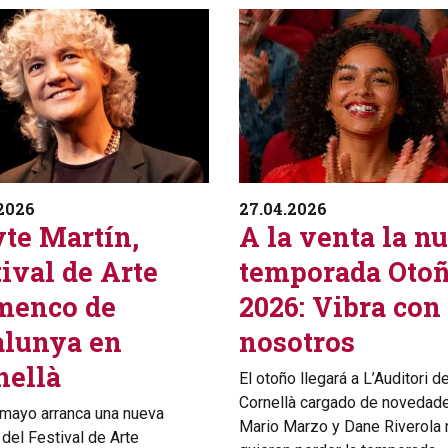
2026
27.04.2026
te Martín,
A la venta la n
ival de Arte
temporada Oto
menco de
2026: Vibra con
alunya en
nosotros
nellà
El otoño llegará a L’Auditori d
Cornellà cargado de novedad
 mayo arranca una nueva
Mario Marzo y Dane Riverola 
 del Festival de Arte