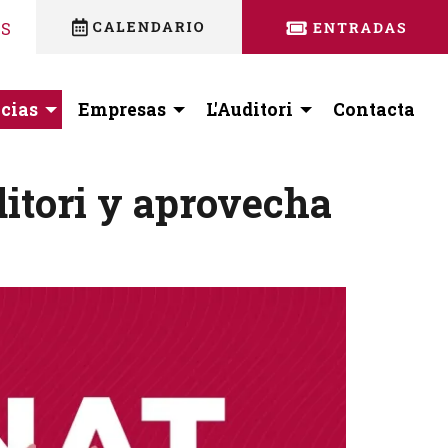
nstagram
 facebook
ES
cias
Empresas
L'Auditori
Contacta
ditori y aprovecha