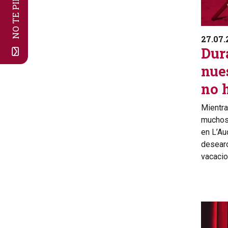
27.07.
Dur
nue
no 
Mientra
muchos 
en L’Au
desear
vacacio