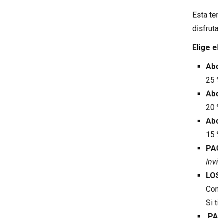
Esta te
disfrut
Elige 
Ab
25 
Ab
20 
Ab
15 
PA
Inv
LO
Con
Si 
PA