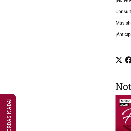
¡No te 
Consult
Más aho
¡Anticí
Not
NO TE PIERDAS NADA!