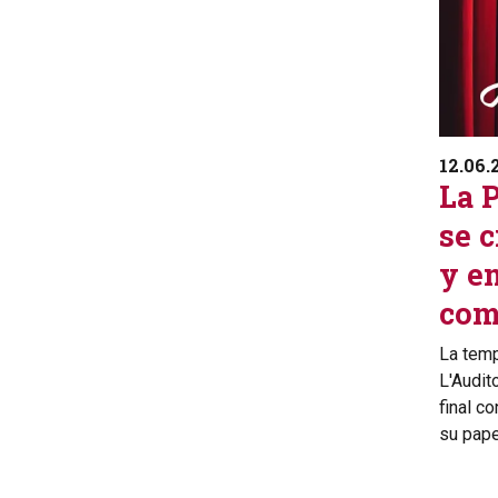
12.06.
La 
se c
y e
com
La tem
L'Audit
final c
su pape