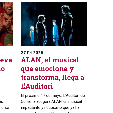
27.04.2026
ueva
ALAN, el musical
ño
que emociona y
transforma, llega a
L’Auditori
e
El próximo 17 de mayo, L'Auditori de
es.
Cornellà acogerá ALAN, un musical
no se
impactante y necesario que ya ha