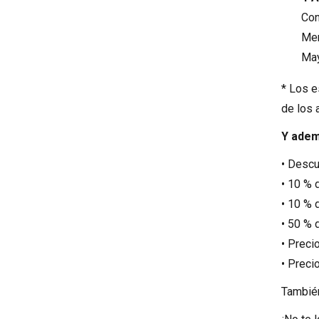
Con
Men
May
* Los e
de los 
Y adem
• Descu
• 10 % 
• 10 % 
• 50 % 
• Preci
• Preci
También