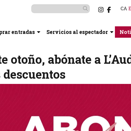
Link a i
Link a
CA
Buscar
rar entradas
Servicios al espectador
Noti
te otoño, abónate a L’Au
s descuentos