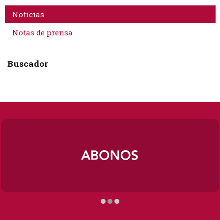
Noticias
Notas de prensa
Buscador
Diapositiva 2 de 3