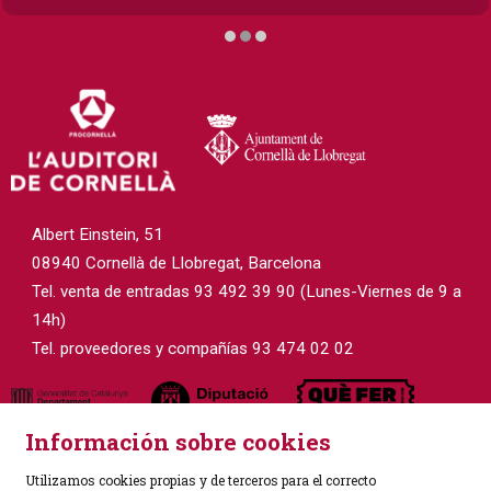
Diapositiva 2 de 3
Albert Einstein, 51
08940 Cornellà de Llobregat, Barcelona
Tel. venta de entradas 93 492 39 90 (Lunes-Viernes de 9 a
14h)
Tel. proveedores y compañías 93 474 02 02
Información sobre cookies
Utilizamos cookies propias y de terceros para el correcto