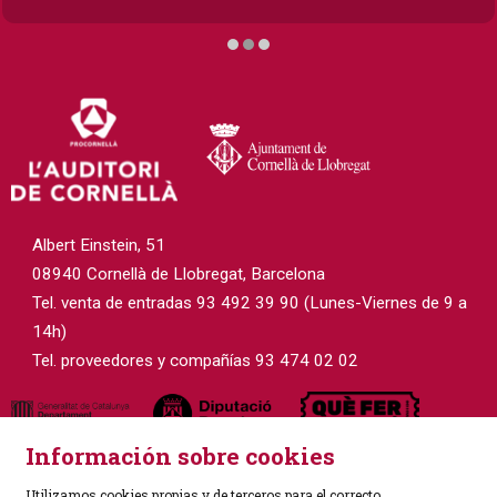
Diapositiva 2 de 3
Albert Einstein, 51
08940 Cornellà de Llobregat, Barcelona
Tel. venta de entradas 93 492 39 90 (Lunes-Viernes de 9 a
14h)
Tel. proveedores y compañías 93 474 02 02
Información sobre cookies
Utilizamos cookies propias y de terceros para el correcto